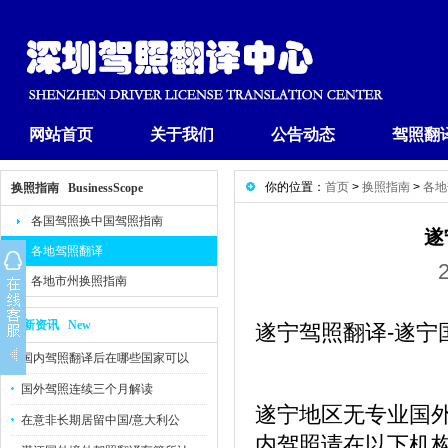
网站首页
关于我们
公告动态
驾照翻
你的位置：
首页
>
换照指南
>
各地
换照指南 BusinessScope
各国驾照换中国驾照指南
遂
各地驾照翻译
各地市州换照指南
最新资讯 New
遂宁驾照翻译-遂宁
国内驾照翻译后在哪些国家可以
国外驾照连续三个月解读
遂宁地区无专业国
在意非长期居留中国/意大利公
内驾照请在以下机