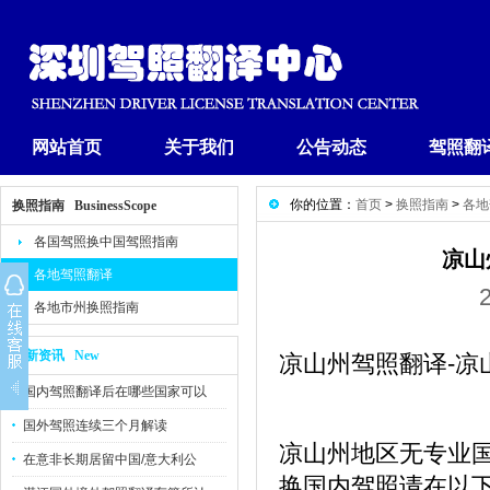
网站首页
关于我们
公告动态
驾照翻
你的位置：
首页
>
换照指南
>
各地
换照指南 BusinessScope
各国驾照换中国驾照指南
凉山
各地驾照翻译
各地市州换照指南
最新资讯 New
凉山州驾照翻译-凉
国内驾照翻译后在哪些国家可以
国外驾照连续三个月解读
凉山州地区无专业
在意非长期居留中国/意大利公
换国内驾照请在以